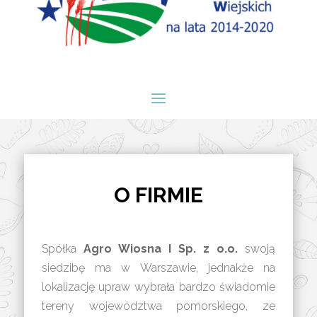
O FIRMIE
Spółka
Agro Wiosna I Sp. z o.o.
swoją
siedzibę ma w Warszawie, jednakże na
lokalizację upraw wybrała bardzo świadomie
tereny województwa pomorskiego, ze